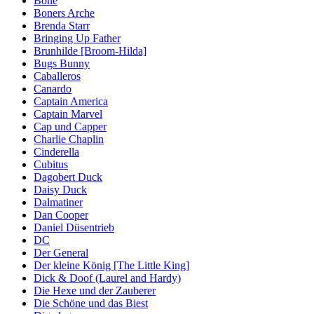
Bone
Boners Arche
Brenda Starr
Bringing Up Father
Brunhilde [Broom-Hilda]
Bugs Bunny
Caballeros
Canardo
Captain America
Captain Marvel
Cap und Capper
Charlie Chaplin
Cinderella
Cubitus
Dagobert Duck
Daisy Duck
Dalmatiner
Dan Cooper
Daniel Düsentrieb
DC
Der General
Der kleine König [The Little King]
Dick & Doof (Laurel and Hardy)
Die Hexe und der Zauberer
Die Schöne und das Biest