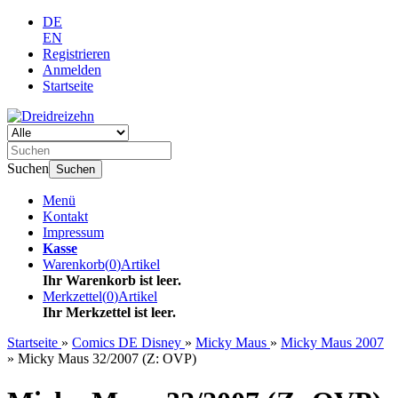
DE
EN
Registrieren
Anmelden
Startseite
Suchen
Suchen
Menü
Kontakt
Impressum
Kasse
Warenkorb
(
0
)
Artikel
Ihr Warenkorb ist leer.
Merkzettel
(
0
)
Artikel
Ihr Merkzettel ist leer.
Startseite
»
Comics DE Disney
»
Micky Maus
»
Micky Maus 2007
»
Micky Maus 32/2007 (Z: OVP)