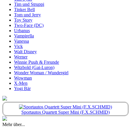
Tim und Struppi
Tinker Bell
Tom und Jerry
Toy Story
Two-Face (DC)
Urbanus
Vampirella
Vanessa
Vick
Walt Disney
Werner
Winnie Puuh & Freunde
Witzbold (Gai-Luron)
Wonder Woman / Wundergirl
Wowman
X-Men
Yogi Bär
Sportautos Quartett Super Mini (F.X.SCHMID)
Mehr über...