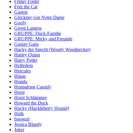
Friday Foster
Fritz the Cat
Gaston
Glöckner von Notre Dame
Goofy
Green Lantern
GRUPPE: Duck-Familie
GRUPPE: Micky und Freunde
Gustav Gans
Hacky der Specht (Woody Woodpecker)
Harley Quinn
Harry Potter
Helferlein
Hercules
Hägar
Hondo
Hoppalong Cassidy
Horst
Horst Schlämmer
Howard the Duck
Hucky (Huckleberry Hound)
Hulk
Isnogud
Jessica Blandy
Joker