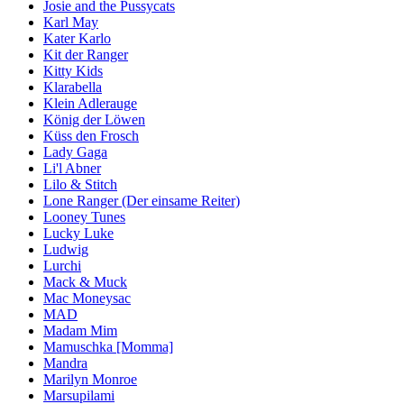
Josie and the Pussycats
Karl May
Kater Karlo
Kit der Ranger
Kitty Kids
Klarabella
Klein Adlerauge
König der Löwen
Küss den Frosch
Lady Gaga
Li'l Abner
Lilo & Stitch
Lone Ranger (Der einsame Reiter)
Looney Tunes
Lucky Luke
Ludwig
Lurchi
Mack & Muck
Mac Moneysac
MAD
Madam Mim
Mamuschka [Momma]
Mandra
Marilyn Monroe
Marsupilami