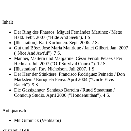
Inhalt
Der Ring des Pharaos.
Miguel Fernández Martinez / Mette
Hald. Febr. 2007 ("Hide And Seek"). 1 S.
[Illustration]. Kari Korhonen. Sept. 2006. 2 S.
Gut und Böse.
José Maria Manrique / Janet Gilbert. Jan. 2007
("Nice And Awful"). 7 S.
Männer, Martern und Margarine.
Cèsar Ferioli Pelaez / Per
Hedman. Juli 2007 ("Off Survival Course"). 12 S.
[Illustration]. Ray Nicholson. Juli 2007. 1 S.
Der Herr der Stinktiere.
Francisco Rodriguez Peinado / Don
Markstein / Enriqueta Perea. April 2004 ("Uncle Elvis'
Ranch"). 9 S.
Die Gassigänger.
Santiago Barreira / Ruud Straatman /
Comicup Studio. April 2006 ("Hondenuitlaat"). 4 S.
Antiquarisch
Mit Gimmick (Ventilator)
Zustand:
OVP