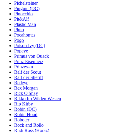
Pichelsteiner
Pinguin (DC)
Pinocchio
Pit&Alf
Plastic Man
Pluto
Pocahontas
Pogo
Poison Ivy (DC)
Popeye
Primus von Quack
Prinz Eisenherz
Prinzessin
Ralf der Scout
Ralf der Sheriff
Redeye
Rex Morgan
Rick O'Shay
Rikko Im Wilden Westen
Rip Kirby
Robin (DC)
Robin Hood
Roboter
Rock and Rollo
Rudi Ross (Horaz)