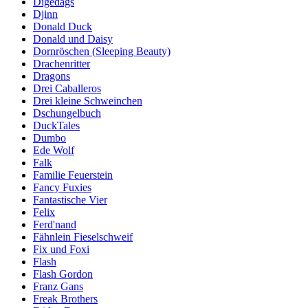
Digedags
Djinn
Donald Duck
Donald und Daisy
Dornröschen (Sleeping Beauty)
Drachenritter
Dragons
Drei Caballeros
Drei kleine Schweinchen
Dschungelbuch
DuckTales
Dumbo
Ede Wolf
Falk
Familie Feuerstein
Fancy Fuxies
Fantastische Vier
Felix
Ferd'nand
Fähnlein Fieselschweif
Fix und Foxi
Flash
Flash Gordon
Franz Gans
Freak Brothers