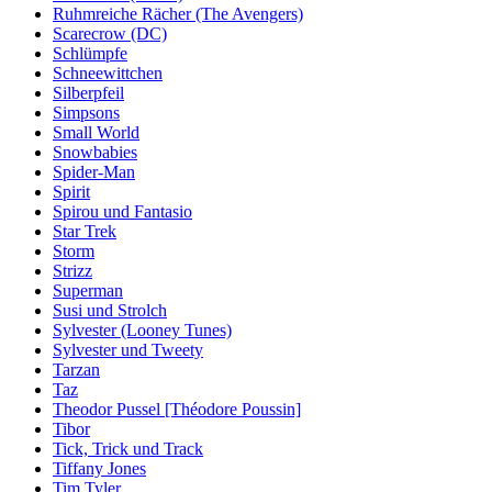
Ruhmreiche Rächer (The Avengers)
Scarecrow (DC)
Schlümpfe
Schneewittchen
Silberpfeil
Simpsons
Small World
Snowbabies
Spider-Man
Spirit
Spirou und Fantasio
Star Trek
Storm
Strizz
Superman
Susi und Strolch
Sylvester (Looney Tunes)
Sylvester und Tweety
Tarzan
Taz
Theodor Pussel [Théodore Poussin]
Tibor
Tick, Trick und Track
Tiffany Jones
Tim Tyler