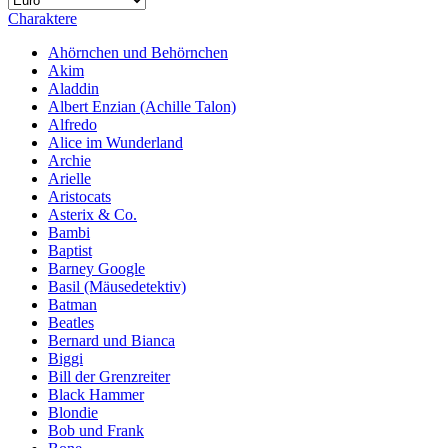
Charaktere
Ahörnchen und Behörnchen
Akim
Aladdin
Albert Enzian (Achille Talon)
Alfredo
Alice im Wunderland
Archie
Arielle
Aristocats
Asterix & Co.
Bambi
Baptist
Barney Google
Basil (Mäusedetektiv)
Batman
Beatles
Bernard und Bianca
Biggi
Bill der Grenzreiter
Black Hammer
Blondie
Bob und Frank