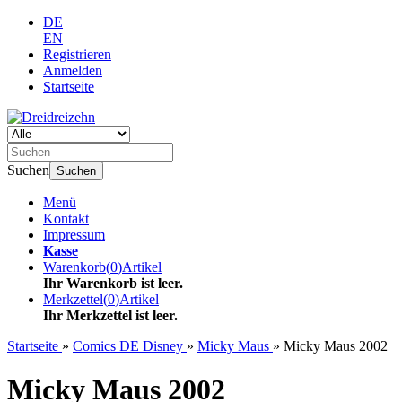
DE
EN
Registrieren
Anmelden
Startseite
Suchen
Suchen
Menü
Kontakt
Impressum
Kasse
Warenkorb
(
0
)
Artikel
Ihr Warenkorb ist leer.
Merkzettel
(
0
)
Artikel
Ihr Merkzettel ist leer.
Startseite
»
Comics DE Disney
»
Micky Maus
»
Micky Maus 2002
Micky Maus 2002