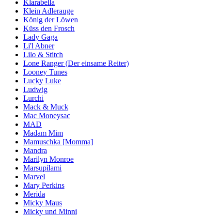
Klarabella
Klein Adlerauge
König der Löwen
Küss den Frosch
Lady Gaga
Li'l Abner
Lilo & Stitch
Lone Ranger (Der einsame Reiter)
Looney Tunes
Lucky Luke
Ludwig
Lurchi
Mack & Muck
Mac Moneysac
MAD
Madam Mim
Mamuschka [Momma]
Mandra
Marilyn Monroe
Marsupilami
Marvel
Mary Perkins
Merida
Micky Maus
Micky und Minni