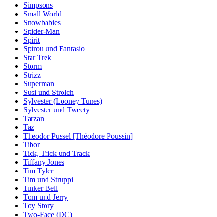
Simpsons
Small World
Snowbabies
Spider-Man
Spirit
Spirou und Fantasio
Star Trek
Storm
Strizz
Superman
Susi und Strolch
Sylvester (Looney Tunes)
Sylvester und Tweety
Tarzan
Taz
Theodor Pussel [Théodore Poussin]
Tibor
Tick, Trick und Track
Tiffany Jones
Tim Tyler
Tim und Struppi
Tinker Bell
Tom und Jerry
Toy Story
Two-Face (DC)