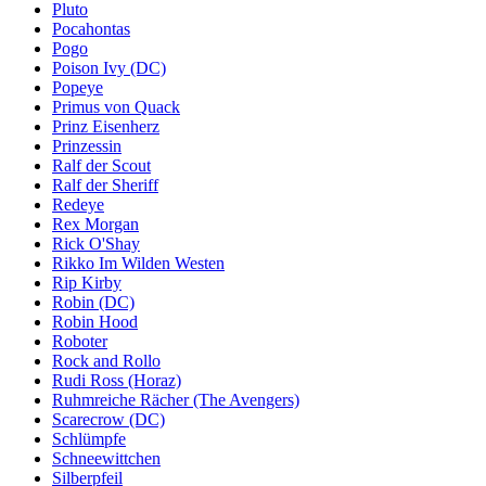
Pluto
Pocahontas
Pogo
Poison Ivy (DC)
Popeye
Primus von Quack
Prinz Eisenherz
Prinzessin
Ralf der Scout
Ralf der Sheriff
Redeye
Rex Morgan
Rick O'Shay
Rikko Im Wilden Westen
Rip Kirby
Robin (DC)
Robin Hood
Roboter
Rock and Rollo
Rudi Ross (Horaz)
Ruhmreiche Rächer (The Avengers)
Scarecrow (DC)
Schlümpfe
Schneewittchen
Silberpfeil