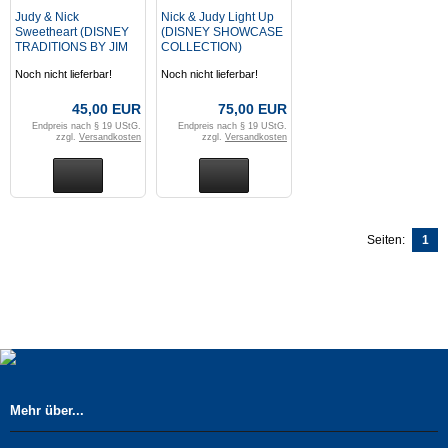
Judy & Nick
Nick & Judy Light Up
Sweetheart (DISNEY
(DISNEY SHOWCASE
TRADITIONS BY JIM
COLLECTION)
SHORE) Figur
Noch nicht lieferbar!
Noch nicht lieferbar!
45,00 EUR
75,00 EUR
Endpreis nach § 19 UStG.
Endpreis nach § 19 UStG.
zzgl.
Versandkosten
zzgl.
Versandkosten
Seiten:
1
Mehr über...