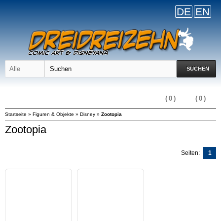
DE
EN
SUCHEN
(
0
)
(
0
)
Startseite
»
Figuren & Objekte
»
Disney
»
Zootopia
Zootopia
Seiten:
1