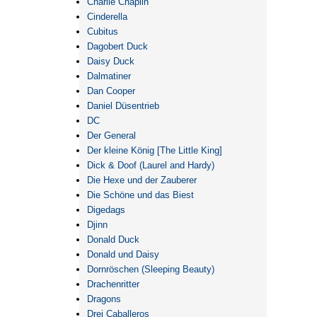
Charlie Chaplin
Cinderella
Cubitus
Dagobert Duck
Daisy Duck
Dalmatiner
Dan Cooper
Daniel Düsentrieb
DC
Der General
Der kleine König [The Little King]
Dick & Doof (Laurel and Hardy)
Die Hexe und der Zauberer
Die Schöne und das Biest
Digedags
Djinn
Donald Duck
Donald und Daisy
Dornröschen (Sleeping Beauty)
Drachenritter
Dragons
Drei Caballeros