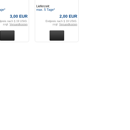
Broomsticks'" 6 Werte /
:
Lieferzeit:
Anguilla 1982
age*
max. 5 Tage*
3,00 EUR
2,00 EUR
preis nach § 19 UStG.
Endpreis nach § 19 UStG.
zzgl.
Versandkosten
zzgl.
Versandkosten