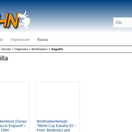
kt
Impressum
Kasse
»
Drucke + Originales
»
Briefmarken
»
Anguilla
lla
rkenblock Disney
Briefmarkenteilsatz
as in England" /
"World Cup España 82 –
a 1984
From ‘Bedknobs and