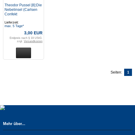
Theodor Pussel [8]:Die
Nebelinsel (Carlsen
Confekt
Sonderausgabe 1997)
Lieferzeit:
(Z: 1+)
max. 5 Tage*
3,00 EUR
Endpreis nach § 19 UStG.
zzgl.
Versandkosten
Seiten:
1
Mehr über...