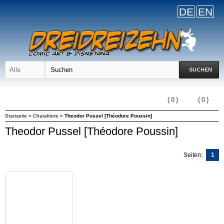
DE
EN
SUCHEN
(
0
)
(
0
)
Startseite
»
Charaktere
»
Theodor Pussel [Théodore Poussin]
Theodor Pussel [Théodore Poussin]
Seiten:
1