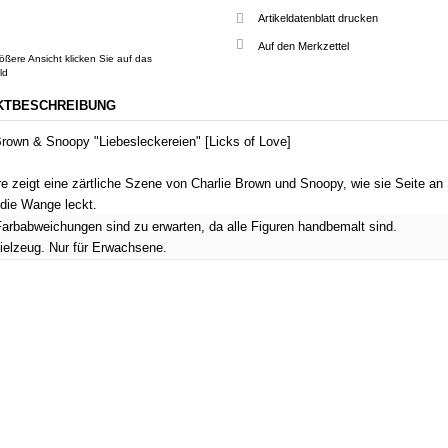
Artikeldatenblatt drucken
ößere Ansicht klicken Sie auf das
ld
KTBESCHREIBUNG
Brown & Snoopy "Liebesleckereien" [Licks of Love]
e zeigt eine zärtliche Szene von Charlie Brown und Snoopy, wie sie Seite an S
l die Wange leckt.
Farbabweichungen sind zu erwarten, da alle Figuren hand­bemalt sind.
ielzeug. Nur für Erwachsene.