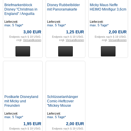
Briefmarkenblock
Disney Rubbelbilder
Micky Maus Neffe
Disney "Christmas in
mit Panoramakarte
HEIMO Minifigur 3,6cm
England" / Anguilla
1984
Lieferzeit:
Lieferzeit:
Lieferzeit:
max. 5 Tage*
max. 5 Tage*
max. 5 Tage*
3,00 EUR
1,25 EUR
2,00 EUR
Endpreis nach § 19 UStG.
Endpreis nach § 19 UStG.
Endpreis nach § 19 UStG.
zzgl.
Versandkosten
zzgl.
Versandkosten
zzgl.
Versandkosten
Postkarte Disneyland
Schlüsselanhänger
mit Micky und
Comic-Heftcover
Freunden
"Mickey Mouse
Magazine V2#13: A
Lieferzeit:
Lieferzeit:
Circus for 10ȼ"
max. 5 Tage*
max. 5 Tage*
1,95 EUR
2,00 EUR
Endpreis nach § 19 UStG.
Endpreis nach § 19 UStG.