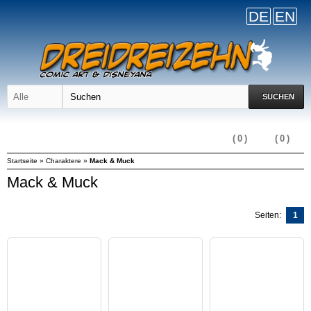
DE
EN
SUCHEN
(
0
)
(
0
)
Startseite
»
Charaktere
»
Mack & Muck
Mack & Muck
Seiten:
1