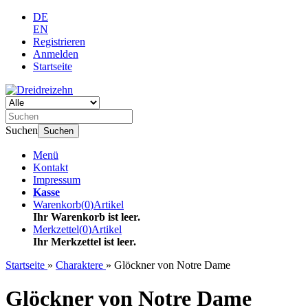
DE
EN
Registrieren
Anmelden
Startseite
Suchen
Suchen
Menü
Kontakt
Impressum
Kasse
Warenkorb
(
0
)
Artikel
Ihr Warenkorb ist leer.
Merkzettel
(
0
)
Artikel
Ihr Merkzettel ist leer.
Startseite
»
Charaktere
»
Glöckner von Notre Dame
Glöckner von Notre Dame