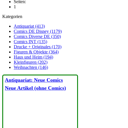
Seiten:
1
Kategorien
Antiquariat (413)
Comics DE Disney (1179)
Comics Diverse DE (350)
Comics INT (135)
Drucke + Originales (170)
Figuren & Objekte (364)
Haus und Heim (194)
Kleinfiguren (202)
Weihnachten (146)
Antiquariat: Neue Comics
Neue Artikel (ohne Comics)