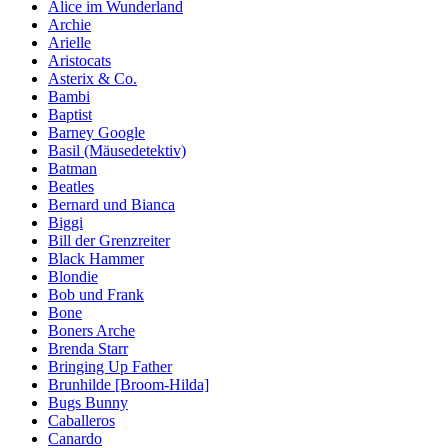
Alice im Wunderland
Archie
Arielle
Aristocats
Asterix & Co.
Bambi
Baptist
Barney Google
Basil (Mäusedetektiv)
Batman
Beatles
Bernard und Bianca
Biggi
Bill der Grenzreiter
Black Hammer
Blondie
Bob und Frank
Bone
Boners Arche
Brenda Starr
Bringing Up Father
Brunhilde [Broom-Hilda]
Bugs Bunny
Caballeros
Canardo