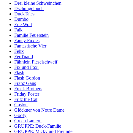
Drei kleine Schweinchen
Dschungelbuch
DuckTales
Dumbo
Ede Wolf
Falk
Familie Feuerstein
Fancy Fuxies
Fantastische Vier
Felix
Ferd'nand
Fähnlein Fieselschweif
Fix und Foxi
Flash
Flash Gordon
Franz Gans
Freak Brothers
Friday Foster
Fritz the Cat
Gaston
Glöckner von Notre Dame
Goofy
Green Lantern
GRUPPE: Duck-Familie
GRUPPE: Micky und Freunde