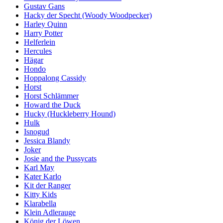
Gustav Gans
Hacky der Specht (Woody Woodpecker)
Harley Quinn
Harry Potter
Helferlein
Hercules
Hägar
Hondo
Hoppalong Cassidy
Horst
Horst Schlämmer
Howard the Duck
Hucky (Huckleberry Hound)
Hulk
Isnogud
Jessica Blandy
Joker
Josie and the Pussycats
Karl May
Kater Karlo
Kit der Ranger
Kitty Kids
Klarabella
Klein Adlerauge
König der Löwen