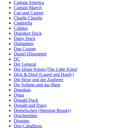
Captain America
Captain Marvel
Cap und Capper
Charlie Chaplin
Cinderella
Cubitus
Dagobert Duck
Daisy Duck
Dalmatiner
Dan Cooper
Daniel Düsentrieb
DC
Der General
Der kleine König [The Little King]
Dick & Doof (Laurel and Hardy)
Die Hexe und der Zauberer
Die Schöne und das Biest
Digedags
Djinn
Donald Duck
Donald und Daisy
Dornröschen (Sleeping Beauty)
Drachenritter
Dragons
Drei Caballeros