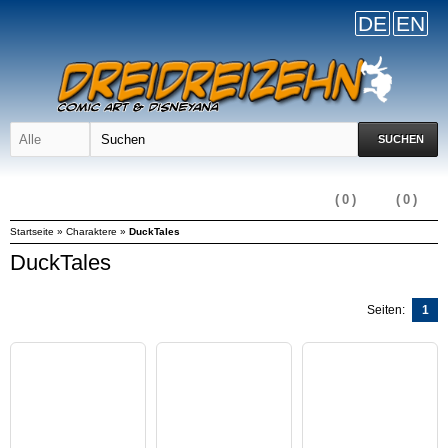
DE
EN
SUCHEN
(
0
)
(
0
)
Startseite
»
Charaktere
»
DuckTales
DuckTales
Seiten:
1