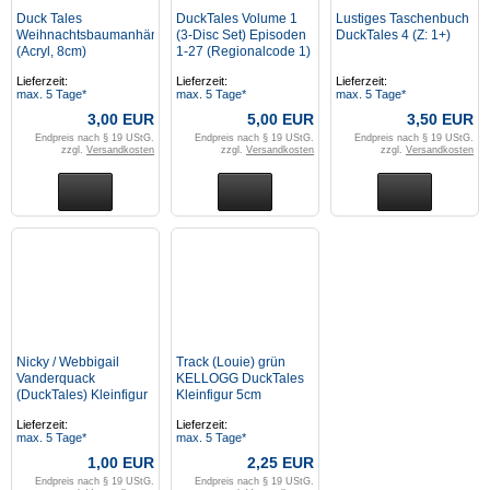
Duck Tales
DuckTales Volume 1
Lustiges Taschenbuch
Weihnachtsbaumanhänger
(3-Disc Set) Episoden
DuckTales 4 (Z: 1+)
(Acryl, 8cm)
1-27 (Regionalcode 1)
Lieferzeit:
Lieferzeit:
Lieferzeit:
max. 5 Tage*
max. 5 Tage*
max. 5 Tage*
3,00 EUR
5,00 EUR
3,50 EUR
Endpreis nach § 19 UStG.
Endpreis nach § 19 UStG.
Endpreis nach § 19 UStG.
zzgl.
Versandkosten
zzgl.
Versandkosten
zzgl.
Versandkosten
Nicky / Webbigail
Track (Louie) grün
Vanderquack
KELLOGG DuckTales
(DuckTales) Kleinfigur
Kleinfigur 5cm
5cm
Lieferzeit:
Lieferzeit:
max. 5 Tage*
max. 5 Tage*
1,00 EUR
2,25 EUR
Endpreis nach § 19 UStG.
Endpreis nach § 19 UStG.