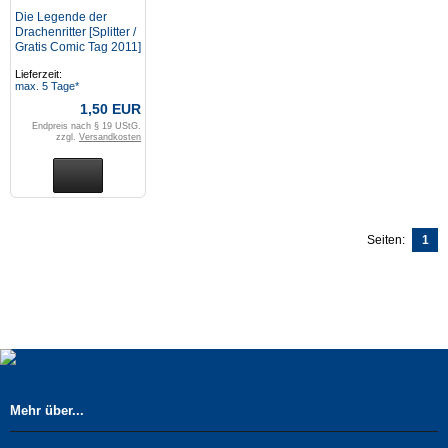
Die Legende der
Drachenritter [Splitter /
Gratis Comic Tag 2011]
(Z: 0-1)
Lieferzeit:
max. 5 Tage*
1,50 EUR
Endpreis nach § 19 UStG.
zzgl.
Versandkosten
Seiten:
1
Mehr über...