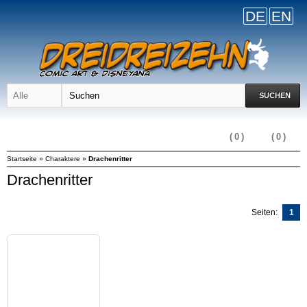
DE
EN
SUCHEN
(
0
)
(
0
)
Startseite
»
Charaktere
»
Drachenritter
Drachenritter
Seiten:
1