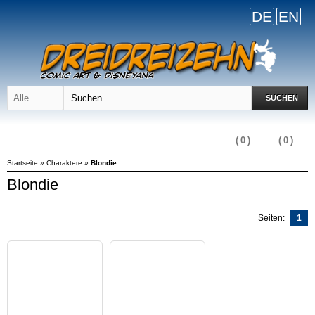
DE
EN
SUCHEN
(
0
)
(
0
)
Startseite
»
Charaktere
»
Blondie
Blondie
Seiten:
1