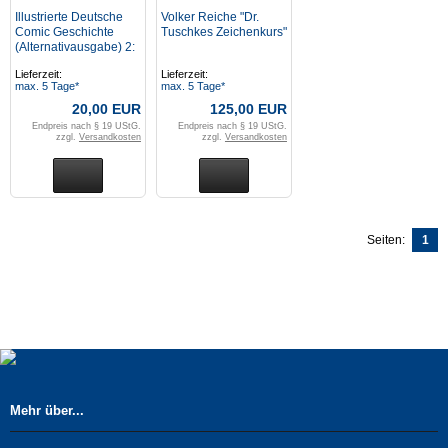
Illustrierte Deutsche
Volker Reiche "Dr.
Comic Geschichte
Tuschkes Zeichenkurs"
(Alternativausgabe) 2:
Walter Lehning Verlag
Lieferzeit:
Lieferzeit:
max. 5 Tage*
max. 5 Tage*
20,00 EUR
125,00 EUR
Endpreis nach § 19 UStG.
Endpreis nach § 19 UStG.
zzgl.
Versandkosten
zzgl.
Versandkosten
Seiten:
1
Mehr über...